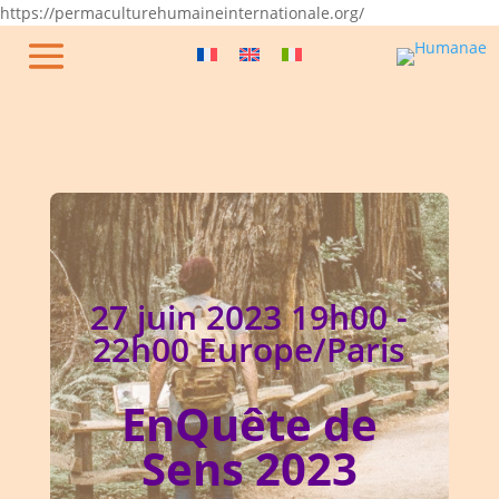
https://permaculturehumaineinternationale.org/
27 juin 2023
19h00
-
22h00 Europe/Paris
EnQuête de
Sens 2023