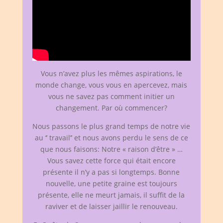
Vous n’avez plus les mêmes aspirations, le
monde change, vous vous en apercevez, mais
vous ne savez pas comment initier un
changement. Par où commencer?
Nous passons le plus grand temps de notre vie
au ‘’ travail’’ et nous avons perdu le sens de ce
que nous faisons: Notre « raison d’être » …
Vous savez cette force qui était encore
présente il n’y a pas si longtemps. Bonne
nouvelle, une petite graine est toujours
présente, elle ne meurt jamais, il suffit de la
raviver et de laisser jaillir le renouveau.