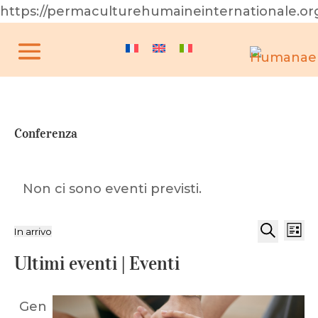
https://permaculturehumaineinternationale.or
Conferenza
Non ci sono eventi previsti.
Eventi
Eve
In arrivo
Lista
Vis
Ricerca
Cerca
Seleziona
Nav
Ultimi eventi | Eventi
e
la
viste
data.
Naviga
Gen