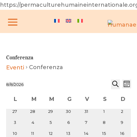
https://permaculturehumaineinternationale.or
Conferenza
Conferenza
Eventi
Eventi
Eventi
Eve
8/8/2026
Mese
Vis
Ricerca
Cerca
Seleziona
Nav
Calendario
e
L
M
M
G
V
S
D
la
di
viste
lunedì
martedì
mercoledì
giovedì
venerdì
sabato
dome
data.
Eventi
0
0
0
0
0
0
0
27
28
29
30
31
1
2
Naviga
eventi
eventi
eventi
eventi
eventi
eventi
eventi
0
0
0
0
0
0
0
3
4
5
6
7
8
9
eventi
eventi
eventi
eventi
eventi
eventi
eventi
0
0
0
0
0
0
0
10
11
12
13
14
15
16