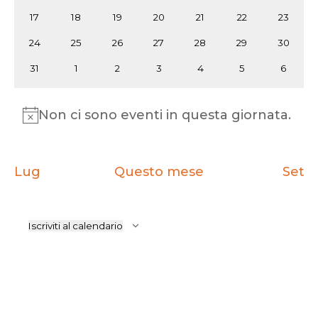
eventi
eventi
eventi
eventi
eventi
eventi
eventi
0
0
0
0
0
0
0
17
18
19
20
21
22
23
eventi
eventi
eventi
eventi
eventi
eventi
eventi
0
0
0
0
0
0
0
24
25
26
27
28
29
30
eventi
eventi
eventi
eventi
eventi
eventi
eventi
0
0
0
0
0
0
0
31
1
2
3
4
5
6
eventi
eventi
eventi
eventi
eventi
eventi
eventi
Non ci sono eventi in questa giornata.
Notice
Lug
Questo mese
Set
Iscriviti al calendario